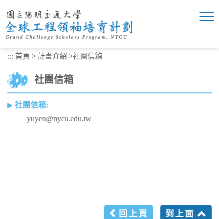
跳
到
主
要
內
:::
首頁
>
計畫介紹
>
社團信箱
容
區
社團信箱
塊
社團信箱:
yuyen@nycu.edu.tw
回上頁
到上面