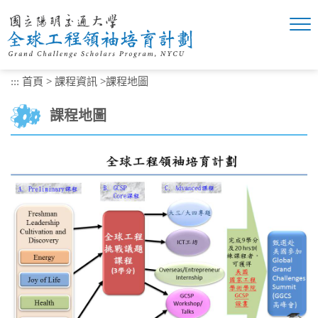
跳
到
主
要
內
:::
首頁
>
課程資訊
>
課程地圖
容
區
課程地圖
塊