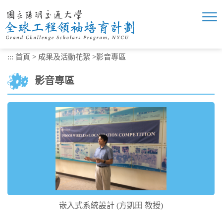
跳
到
主
要
內
:::
首頁
>
成果及活動花絮
>
影音專區
容
區
影音專區
塊
嵌入式系統設計 (方凱田 教授)