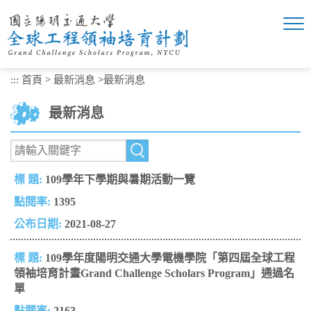
跳
到
主
要
內
:::
首頁
>
最新消息
>
最新消息
容
區
最新消息
塊
109學年下學期與暑期活動一覽
1395
2021-08-27
109學年度陽明交通大學電機學院「第四屆全球工程
領袖培育計畫Grand Challenge Scholars Program」通過名
單
2163